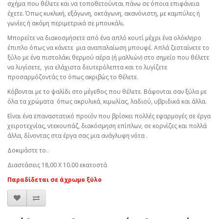
σχήμα που θέλετε και να τοποθετούνται πάνω σε όποια επιφάνεια
έχετε. Όπως κυκλική, εξάγωνη, οκτάγωνη, ακανόνιστη, με καμπύλες ή
γωνίες ή ακόμη περιμετρικά σε μπουκάλι.
Μπορείτε να διακοσμήσετε από ένα απλό κουτί μέχρι ένα ολόκληρο
έπιπλο όπως να κάνετε μια αναπαλαίωση μπουφέ. Απλά ζεσταίνετε το
ξύλο με ένα πιστολάκι θερμού αέρα (ή μαλλιών) στο σημείο που θέλετε
να λυγίσετε, για ελάχιστα δευτερόλεπτα και το λυγίζετε
προσαρμόζοντάς το όπως ακριβώς το θέλετε.
Κόβονται με το ψαλίδι στο μέγεθος που θέλετε. Βάφονται σαν ξύλα με
όλα τα χρώματα όπως ακρυλικά, κιμωλίας, λαδιού, υβριδικά και άλλα.
Είναι ένα επαναστατικό προϊόν που βρίσκει πολλές εφαρμογές σε έργα
χειροτεχνίας, ντεκουπάζ, διακόσμηση επίπλων, σε κορνίζες και πολλά
άλλα, δίνοντας στα έργα σας μια ανάγλυφη νότα .
Δοκιμάστε το..
Διαστάσεις 18,00 Χ 10.00 εκατοστά
Παραδίδεται σε άχρωμο ξύλο