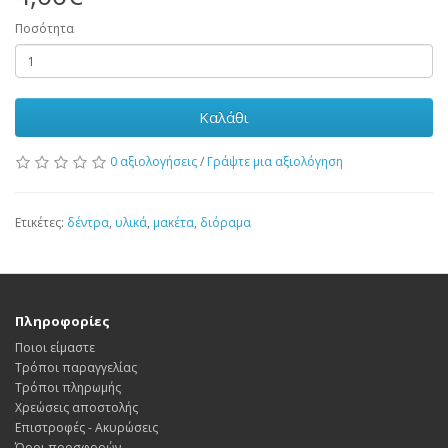
Ποσότητα
Καλάθι
0 αξιολογήσεις
/
Γράψτε μια αξιολόγηση
Ετικέτες:
δέντρα
,
υλικά
,
μακέτα
,
διόραμα
Πληροφορίες
Ποιοι είμαστε
Τρόποι παραγγελίας
Τρόποι πληρωμής
Χρεώσεις αποστολής
Επιστροφές - Ακυρώσεις
Όροι προσφορών