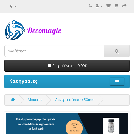
€
0 προϊόν(τα) - 0,00€
Κατηγορίες
Μακέτες
Δέντρα πάρκου 50mm