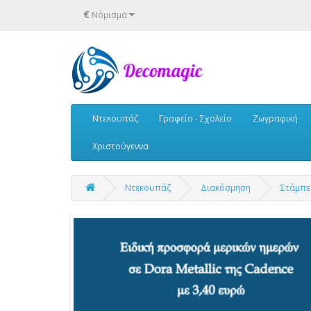
€
Νόμισμα
Ντεκουπάζ
Γραφείο - Σχολείο
Ζωγραφική
Χριστούγεννα
Ντεκουπάζ
Διακόσμηση
Στάμπε