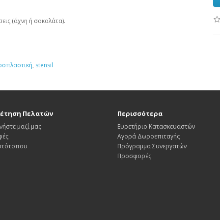
εις (άχνη ή σοκολάτα).
ροπλαστική
,
stensil
έτηση Πελατών
Περισσότερα
νήστε μαζί μας
Ευρετήριο Κατασκευαστών
φές
Αγορά Δωροεπιταγής
Ιστότοπου
Πρόγραμμα Συνεργατών
Προσφορές