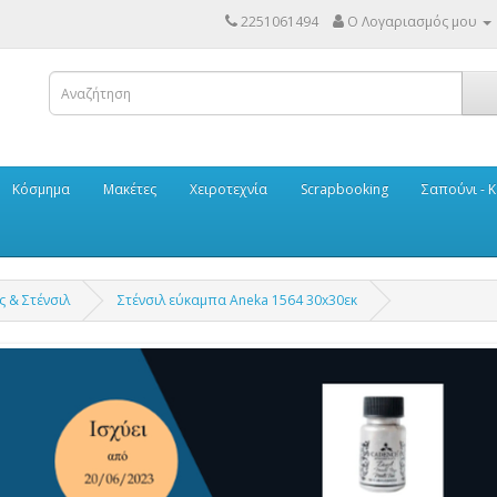
2251061494
Ο Λογαριασμός μου
Κόσμημα
Μακέτες
Χειροτεχνία
Scrapbooking
Σαπούνι - Κ
ς & Στένσιλ
Στένσιλ εύκαμπα Aneka 1564 30x30εκ