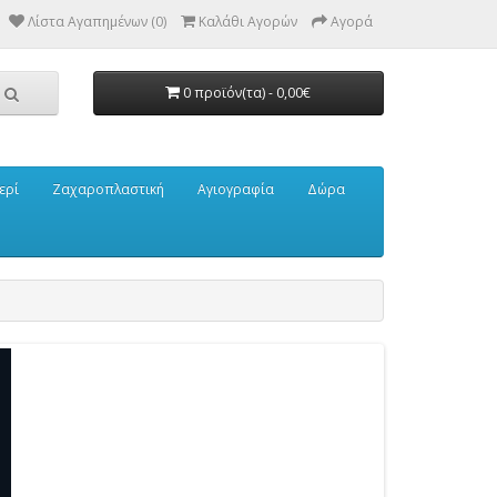
Λίστα Αγαπημένων (0)
Καλάθι Αγορών
Αγορά
0 προϊόν(τα) - 0,00€
ερί
Ζαχαροπλαστική
Αγιογραφία
Δώρα