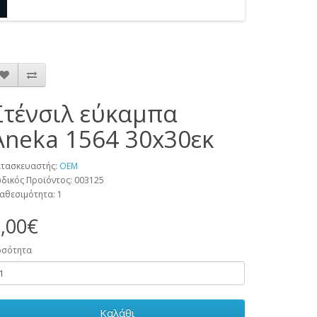
Στένσιλ εύκαμπα
Aneka 1564 30x30εκ
τασκευαστής:
OEM
δικός Προϊόντος: 003125
αθεσιμότητα: 1
,00€
οσότητα
Καλάθι