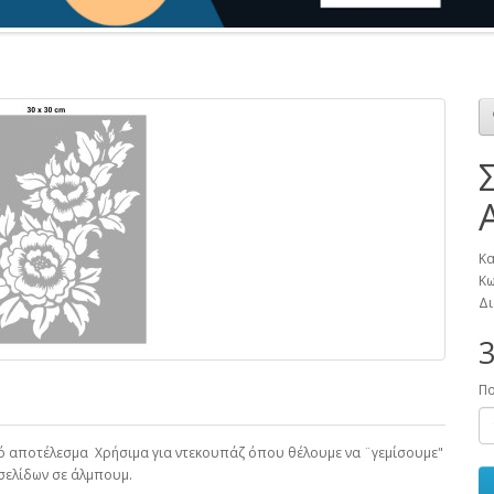
Κα
Κω
Δι
3
Π
ικό αποτέλεσμα Χρήσιμα για ντεκουπάζ όπου θέλουμε να ¨γεμίσουμε"
 σελίδων σε άλμπουμ.