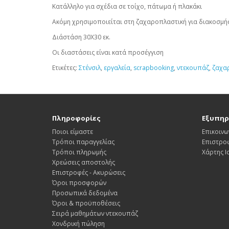
Κατάλληλο για σχέδια σε τοίχο, πάτωμα ή πλακάκι
Ακόμη χρησιμοποιείται στη ζαχαροπλαστική για διακοσμήσ
Διάστάση 30Χ30 εκ.
Οι διαστάσεις είναι κατά προσέγγιση
Ετικέτες:
Στένσιλ
,
εργαλεία
,
scrapbooking
,
ντεκουπάζ
,
ζαχα
Πληροφορίες
Εξυπηρ
Ποιοι είμαστε
Επικοινω
Τρόποι παραγγελίας
Επιστρο
Τρόποι πληρωμής
Χάρτης 
Χρεώσεις αποστολής
Επιστροφές - Ακυρώσεις
Όροι προσφορών
Προσωπικά δεδομένα
Όροι & προϋποθέσεις
Σειρά μαθημάτων ντεκουπάζ
Χονδρική πώληση