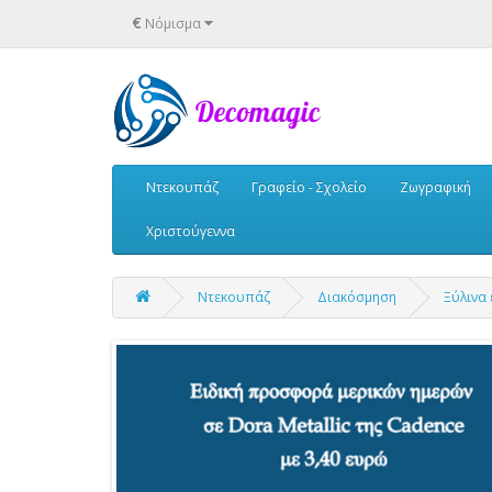
€
Νόμισμα
Ντεκουπάζ
Γραφείο - Σχολείο
Ζωγραφική
Χριστούγεννα
Ντεκουπάζ
Διακόσμηση
Ξύλινα 