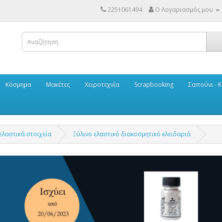
2251061494
Ο Λογαριασμός μου
Κόσμημα
Μακέτες
Χειροτεχνία
Scrapbooking
Σαπούνι - Κ
ελαστικά στοιχεία
Ξύλινο ελαστικό διακοσμητικό κλειδαριά