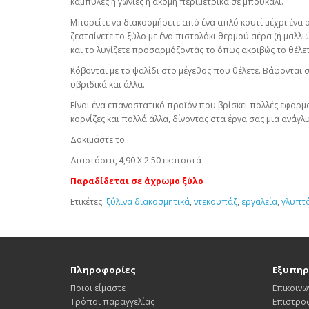
καμπύλες ή γωνίες ή ακόμη περιμετρικά σε μπουκάλι.
Μπορείτε να διακοσμήσετε από ένα απλό κουτί μέχρι ένα
ζεσταίνετε το ξύλο με ένα πιστολάκι θερμού αέρα (ή μαλλι
και το λυγίζετε προσαρμόζοντάς το όπως ακριβώς το θέλετ
Κόβονται με το ψαλίδι στο μέγεθος που θέλετε. Βάφονται 
υβριδικά και άλλα.
Είναι ένα επαναστατικό προϊόν που βρίσκει πολλές εφαρμο
κορνίζες και πολλά άλλα, δίνοντας στα έργα σας μια
Δοκιμάστε το..
Διαστάσεις 4,90 Χ 2.50 εκατοστά
Παραδίδεται σε άχρωμο ξύλο
Ετικέτες:
ξύλινα διακοσμητικά
,
ντεκουπάζ
,
εργαλεία
,
γλυπτ
Πληροφορίες
Εξυπηρ
Ποιοι είμαστε
Επικοινω
Τρόποι παραγγελίας
Επιστρο