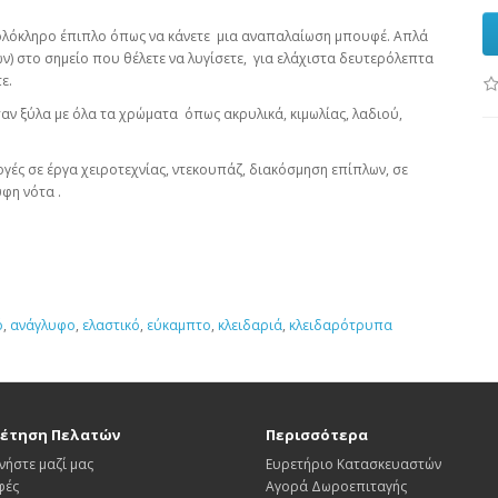
 ολόκληρο έπιπλο όπως να κάνετε μια αναπαλαίωση μπουφέ. Απλά
ών) στο σημείο που θέλετε να λυγίσετε, για ελάχιστα δευτερόλεπτα
ε.
σαν ξύλα με όλα τα χρώματα όπως ακρυλικά, κιμωλίας, λαδιού,
γές σε έργα χειροτεχνίας, ντεκουπάζ, διακόσμηση επίπλων, σε
 ανάγλυφη νότα .
ό
,
ανάγλυφο
,
ελαστικό
,
εύκαμπτο
,
κλειδαριά
,
κλειδαρότρυπα
έτηση Πελατών
Περισσότερα
νήστε μαζί μας
Ευρετήριο Κατασκευαστών
φές
Αγορά Δωροεπιταγής