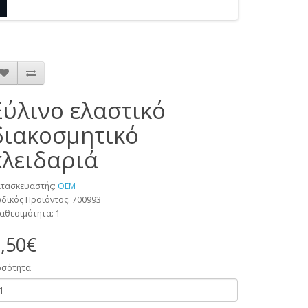
Ξύλινο ελαστικό
διακοσμητικό
κλειδαριά
τασκευαστής:
OEM
δικός Προϊόντος: 700993
αθεσιμότητα: 1
,50€
οσότητα