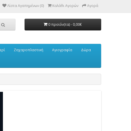
Λίστα Αγαπημένων (0)
Καλάθι Αγορών
Αγορά
0 προϊόν(τα) - 0,00€
ερί
Ζαχαροπλαστική
Αγιογραφία
Δώρα