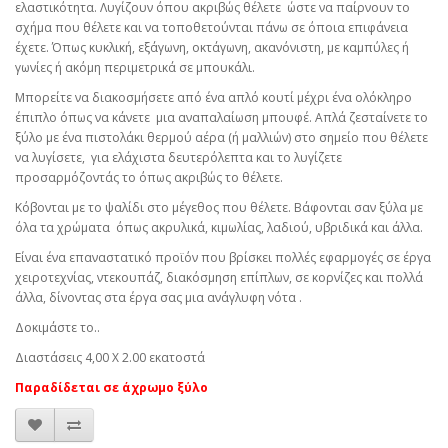
ελαστικότητα. Λυγίζουν όπου ακριβώς θέλετε ώστε να παίρνουν το
σχήμα που θέλετε και να τοποθετούνται πάνω σε όποια επιφάνεια
έχετε. Όπως κυκλική, εξάγωνη, οκτάγωνη, ακανόνιστη, με καμπύλες ή
γωνίες ή ακόμη περιμετρικά σε μπουκάλι.
Μπορείτε να διακοσμήσετε από ένα απλό κουτί μέχρι ένα ολόκληρο
έπιπλο όπως να κάνετε μια αναπαλαίωση μπουφέ. Απλά ζεσταίνετε το
ξύλο με ένα πιστολάκι θερμού αέρα (ή μαλλιών) στο σημείο που θέλετε
να λυγίσετε, για ελάχιστα δευτερόλεπτα και το λυγίζετε
προσαρμόζοντάς το όπως ακριβώς το θέλετε.
Κόβονται με το ψαλίδι στο μέγεθος που θέλετε. Βάφονται σαν ξύλα με
όλα τα χρώματα όπως ακρυλικά, κιμωλίας, λαδιού, υβριδικά και άλλα.
Είναι ένα επαναστατικό προϊόν που βρίσκει πολλές εφαρμογές σε έργα
χειροτεχνίας, ντεκουπάζ, διακόσμηση επίπλων, σε κορνίζες και πολλά
άλλα, δίνοντας στα έργα σας μια ανάγλυφη νότα .
Δοκιμάστε το..
Διαστάσεις 4,00 Χ 2.00 εκατοστά
Παραδίδεται σε άχρωμο ξύλο