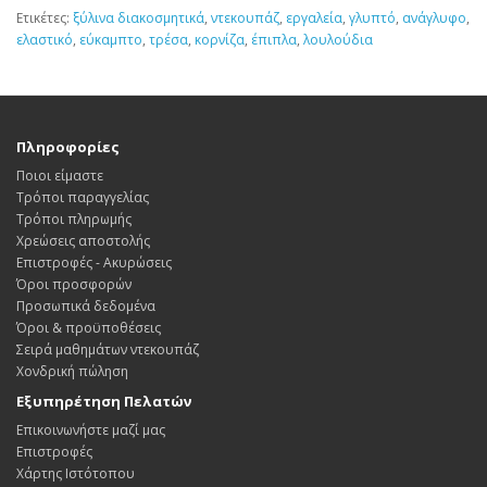
Ετικέτες:
ξύλινα διακοσμητικά
,
ντεκουπάζ
,
εργαλεία
,
γλυπτό
,
ανάγλυφο
,
ελαστικό
,
εύκαμπτο
,
τρέσα
,
κορνίζα
,
έπιπλα
,
λουλούδια
Πληροφορίες
Ποιοι είμαστε
Τρόποι παραγγελίας
Τρόποι πληρωμής
Χρεώσεις αποστολής
Επιστροφές - Ακυρώσεις
Όροι προσφορών
Προσωπικά δεδομένα
Όροι & προϋποθέσεις
Σειρά μαθημάτων ντεκουπάζ
Χονδρική πώληση
Εξυπηρέτηση Πελατών
Επικοινωνήστε μαζί μας
Επιστροφές
Χάρτης Ιστότοπου