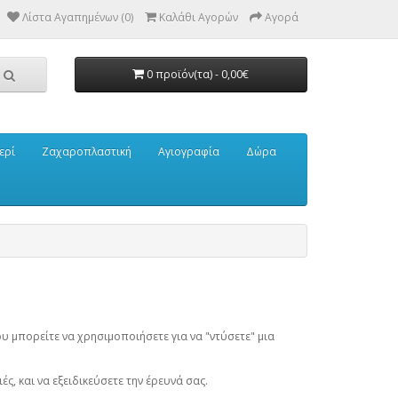
Λίστα Αγαπημένων (0)
Καλάθι Αγορών
Αγορά
0 προϊόν(τα) - 0,00€
ερί
Ζαχαροπλαστική
Αγιογραφία
Δώρα
υ μπορείτε να χρησιμοποιήσετε για να "ντύσετε" μια
ές, και να εξειδικεύσετε την έρευνά σας.