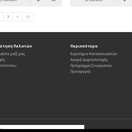
3
>
>|
έτηση Πελατών
Περισσότερα
νήστε μαζί μας
Ευρετήριο Κατασκευαστών
φές
Αγορά Δωροεπιταγής
Ιστότοπου
Πρόγραμμα Συνεργατών
Προσφορές