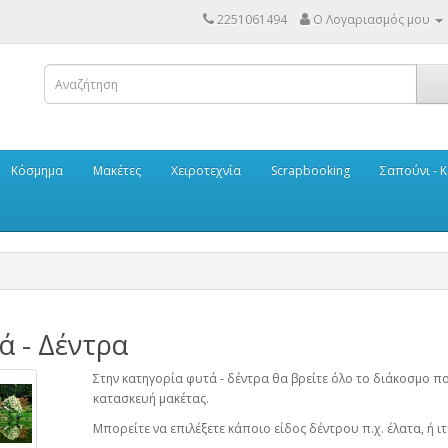
2251061494
Ο Λογαριασμός μου
Κόσμημα
Μακέτες
Χειροτεχνία
Scrapbooking
Σαπούνι - Κ
ά - Δέντρα
Στην κατηγορία φυτά - δέντρα θα βρείτε όλο το διάκοσμο πο
κατασκευή μακέτας.
Μπορείτε να επιλέξετε κάποιο είδος δέντρου π.χ. έλατα, ή ιτι