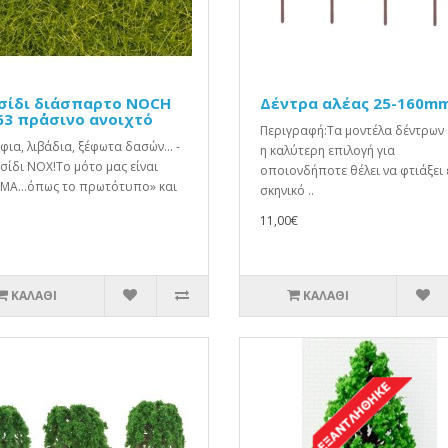
σίδι διάσπαρτο NOCH
Δέντρα αλέας 25-160m
63 πρ΄άσινο ανοιχτό
Περιγραφή:Τα μοντέλα δέντρων 
ια, λιβάδια, ξέφωτα δασών... -
η καλύτερη επιλογή για
σίδι ΝΟΧ!Το μότο μας είναι
οποιονδήποτε θέλει να φτιάξει 
ΜΑ…όπως το πρωτότυπο» και
σκηνικό ..
11,00€
ΚΑΛΆΘΙ
ΚΑΛΆΘΙ