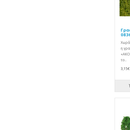
Γρα
083
Χωράφ
η γρα
«ΑΚΟ
το..
3,15€