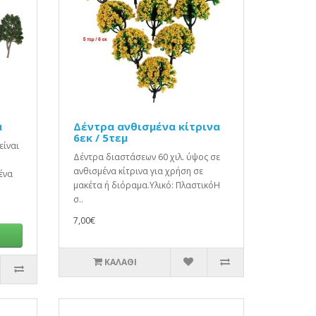
α
Δέντρα ανθισμένα κίτρινα
6εκ / 5τεμ
είναι
Δέντρα διαστάσεων 60 χιλ. ύψος σε
ανθισμένα κίτρινα για χρήση σε
ένα
μακέτα ή διόραμα.Υλικό: ΠλαστικόΗ
σ..
7,00€
ΚΑΛΆΘΙ