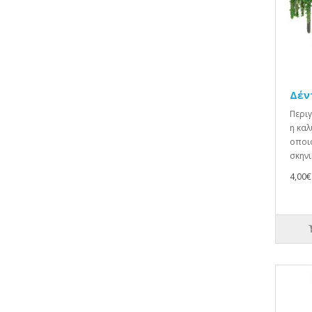
Δέν
Περιγ
η καλ
οποιο
σκηνικ
4,00€