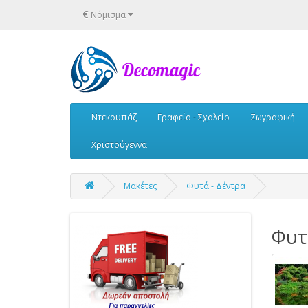
€
Νόμισμα
Ντεκουπάζ
Γραφείο - Σχολείο
Ζωγραφική
Χριστούγεννα
Μακέτες
Φυτά - Δέντρα
Φυτ