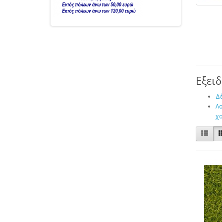
Εξει
Δέ
Λο
χο