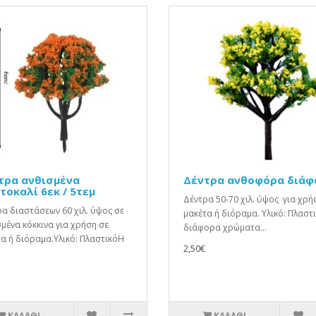
τρα ανθισμένα
Δέντρα ανθοφόρα διάφ
τοκαλί 6εκ / 5τεμ
Δέντρα 50-70 χιλ. ύψος για χρή
α διαστάσεων 60 χιλ. ύψος σε
μακέτα ή διόραμα. Υλικό: Πλαστ
μένα κόκκινα για χρήση σε
διάφορα χρώματα...
α ή διόραμα.Υλικό: ΠλαστικόΗ
2,50€
ΚΑΛΆΘΙ
ΚΑΛΆΘΙ