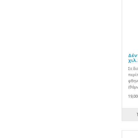
Δέν
χιλ.
Σε δι
περίπ
φθηνό
(θάμν
19,00