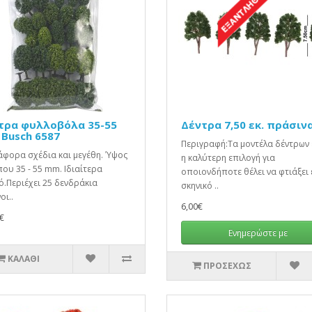
τρα φυλλοβόλα 35-55
Δέντρα 7,50 εκ. πράσιν
 Busch 6587
Περιγραφή:Τα μοντέλα δέντρων 
άφορα σχέδια και μεγέθη. Ύψος
η καλύτερη επιλογή για
ου 35 - 55 mm. Ιδιαίτερα
οποιονδήποτε θέλει να φτιάξει 
.Περιέχει 25 δενδράκια
σκηνικό ..
οι..
6,00€
€
Ενημερώστε με
ΚΑΛΆΘΙ
ΠΡΟΣΕΧΏΣ