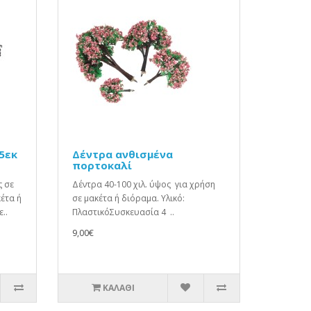
5εκ
Δέντρα ανθισμένα
πορτοκαλί
ς σε
Δέντρα 40-100 χιλ. ύψος για χρήση
έτα ή
σε μακέτα ή διόραμα. Υλικό:
..
ΠλαστικόΣυσκευασία 4 ..
9,00€
ΚΑΛΆΘΙ