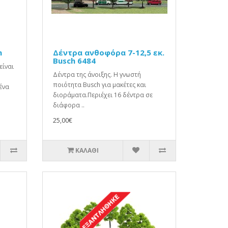
m
Δέντρα ανθοφόρα 7-12,5 εκ.
Busch 6484
είναι
Δέντρα της άνοιξης. Η γνωστή
ποιότητα Busch για μακέτες και
ένα
διοράματα.Περιέχει 16 δέντρα σε
διάφορα ..
25,00€
ΚΑΛΆΘΙ