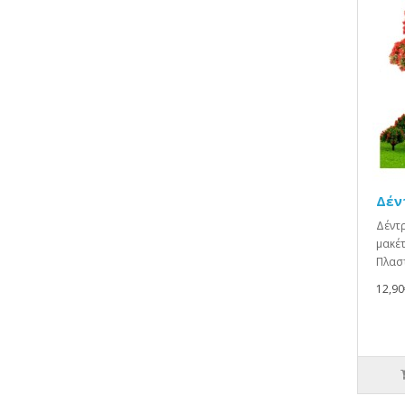
Δέν
Δέντρ
μακέτ
Πλαστ
12,90