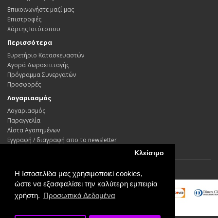
Επικοινωνήστε μαζί μας
Επιστροφές
Χάρτης Ιστότοπου
Περισσότερα
Ευρετήριο Κατασκευαστών
Αγορά Δωροεπιταγής
Πρόγραμμα Συνεργατών
Προσφορές
Λογαριασμός
Λογαριασμός
Παραγγελία
Λίστα Αγαπημένων
Εγγραφή / διαγραφή απο το newsletter
Κλείσιμο
Η Ιστοσελίδα μας χρησιμοποιεί cookies,
Powered By ©
Decomagic 2026
ώστε να εξασφαλίσει την καλύτερη εμπειρία
χρήστη.
Προσωπικά Δεδομένα