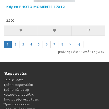
Κάρτα PHOTO MOMENTS 17Χ12
..
2,50€
1
2
3
4
5
6
7
8
>
>|
Εμφάνιση 1 έως 15 από 117 (8 Σελ.)
Πληροφορίες
Ποιοι είμαστε
Τρόποι παραγγελίας
Τρόποι πληρωμής
Χρεώσεις αποστολής
Επιστροφές - Ακυρώσεις
Όροι προσφορών