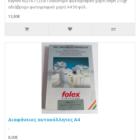
Rayfilm R0216.1123.B Γυαλιστερό φωτογραφικό χαρτί inkjet 210gr
αδιάβροχο φωτογραφικό χαρτί A4 50 φύλ..
13,80€
Διαφάνειες αυτοκόλλητες Α4
..
8,00€