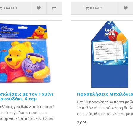
ΚΑΛΆΘΙ
ΚΑΛΆΘΙ
σκλήσεις με τον Γουίνι
Προσκλήσεις Μπαλόνι
ρκουδάκι, 6 τεμ.
Σετ 10 προσκλήσεων πάρτι με θ
λήσεις γενεθλίων από τη σειρά
"Μπαλόνια". Η πρόσκληση διπλ
nie Honey''.Ένα απαραίτητο
στα τρία, κλείνει και γίνεται φάκε
υάρ για κάθε πάρτι γενεθλίων..
2,00€