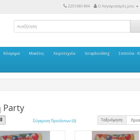
2251061494
Ο Λογαριασμός μου
Κόσμημα
Μακέτες
Χειροτεχνία
Scrapbooking
Σαπούνι - Κ
 Party
Ταξινόμηση:
Σύγκριση Προϊόντων (0)