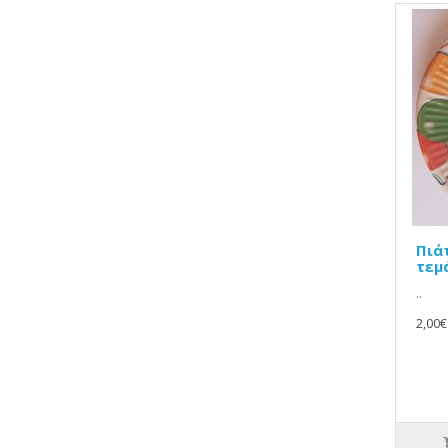
Πιά
τεμ
..
2,00€