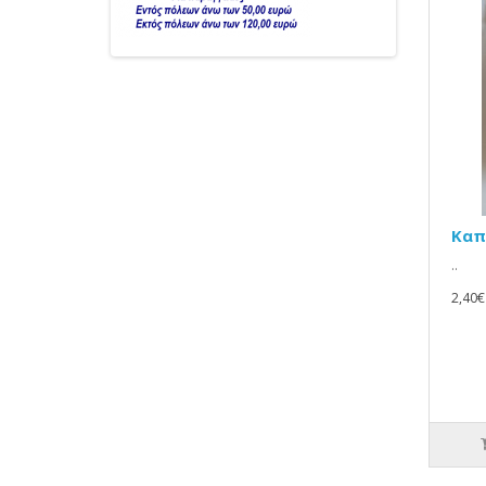
Καπ
..
2,40€