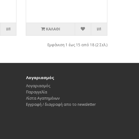
ΚΑΛΆΘΙ
Εμφάνιση 1 έως 15 από 18 (2 Σελ.)
Λογαριασμός
Λογαριασμός
Παραγγελία
Λίστα Αγαπημένων
Εγγραφή / διαγραφή απο το newsletter