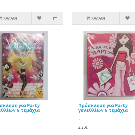
ΚΑΛΆΘΙ
ΚΑΛΆΘΙ
σκληση για Party
Πρόσκληση για Party
εθλίων 8 τεμάχια
γενεθλίων 8 τεμάχια
..
2,30€