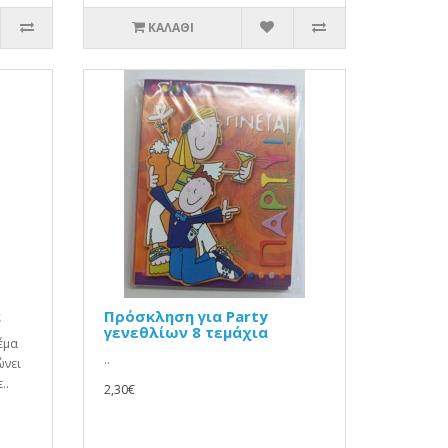
ΚΑΛΆΘΙ
α
Πρόσκληση για Party
γενεθλίων 8 τεμάχια
έμα
..
ώνει
..
2,30€