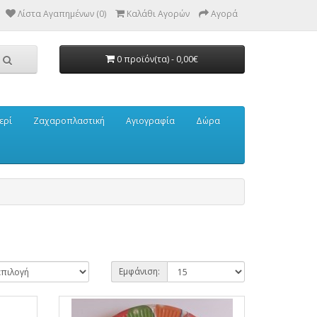
Λίστα Αγαπημένων (0)
Καλάθι Αγορών
Αγορά
0 προϊόν(τα) - 0,00€
ερί
Ζαχαροπλαστική
Αγιογραφία
Δώρα
Εμφάνιση: