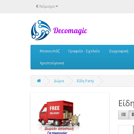
€
Νόμισμα
Ντεκουπάζ
Γραφείο - Σχολείο
Ζωγραφική
Χριστούγεννα
Δώρα
Είδη Party
Είδη