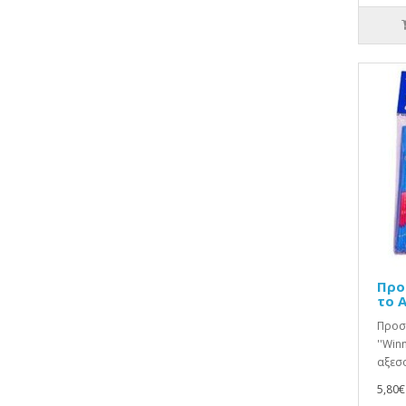
Προ
το Α
Προσκ
''Win
αξεσο
5,80€