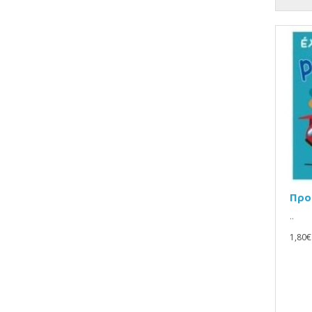
Προ
..
1,80€