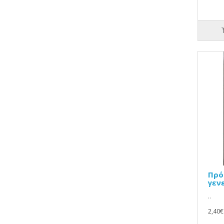
Πρό
γεν
..
2,40€