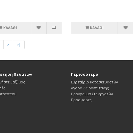
ΚΑΛΆΘΙ
ΚΑΛΆΘΙ
>
>|
έτηση Πελατών
Περισσότερα
νήστε μαζί μας
Ευρετήριο Κατασκευαστών
φές
Αγορά Δωροεπιταγής
Ιστότοπου
Πρόγραμμα Συνεργατών
Προσφορές