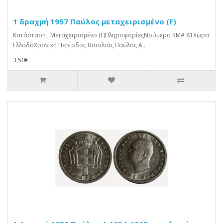
1 δραχμή 1957 Παύλος μεταχειρισμένο (F)
Κατάσταση : Μεταχειρισμένο (F)ΠληροφορίεςΝούμερο KM# 81Χώρα
ΕλλάδαΧρονική Περίοδος Βασιλιάς Παύλος Α..
3,50€