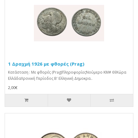
1 Δραχμή 1926 με φθορές (Prag)
Κατάσταση : Με φθορές (Prag)ΠληροφορίεςΝούμερο KM# 69Χώρα
ΕλλάδαΧρονική Περίοδος Β' Ελληνική Δημοκρα..
2,00€