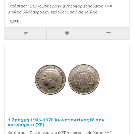
Κατάσταση : Σαν καινούργιο (VF)ΠληροφορίεςΝούμερο KM#
81Χώρα ΕλλάδαΧρονική Περίοδος Βασιλιάς Παύλος ..
10,00€
1 δραχμή 1966-1970 Κωνσταντίνος Β' σαν
καινούργιο (XF)
Κατάσταση : Σαν καινούργιο (XF)ΠληροφορίεςΝούμερο KM#