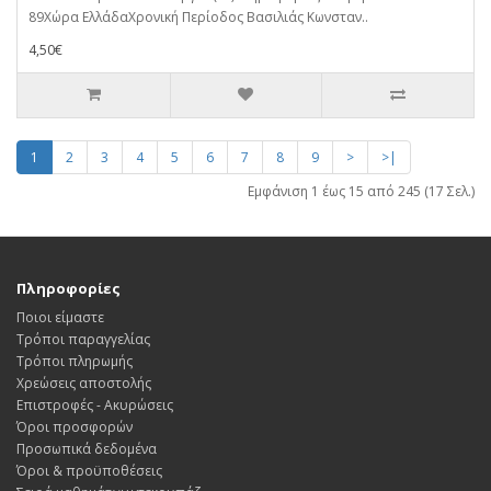
89Χώρα ΕλλάδαΧρονική Περίοδος Βασιλιάς Κωνσταν..
4,50€
1
2
3
4
5
6
7
8
9
>
>|
Εμφάνιση 1 έως 15 από 245 (17 Σελ.)
Πληροφορίες
Ποιοι είμαστε
Τρόποι παραγγελίας
Τρόποι πληρωμής
Χρεώσεις αποστολής
Επιστροφές - Ακυρώσεις
Όροι προσφορών
Προσωπικά δεδομένα
Όροι & προϋποθέσεις