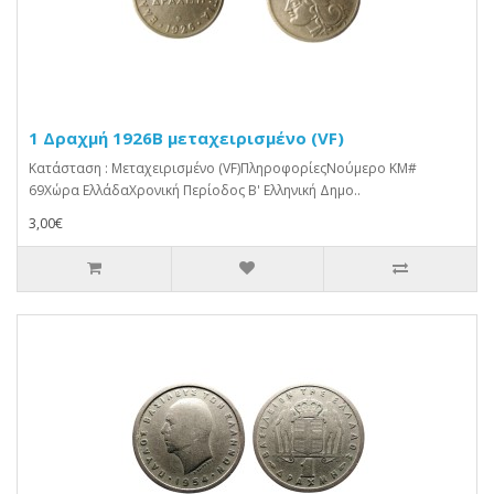
1 Δραχμή 1926Β μεταχειρισμένο (VF)
Κατάσταση : Μεταχειρισμένο (VF)ΠληροφορίεςΝούμερο KM#
69Χώρα ΕλλάδαΧρονική Περίοδος Β' Ελληνική Δημο..
3,00€