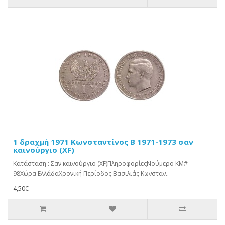
1 δραχμή 1971 Κωνσταντίνος Β 1971-1973 σαν
καινούργιο (XF)
Κατάσταση : Σαν καινούργιο (XF)ΠληροφορίεςΝούμερο KM#
98Χώρα ΕλλάδαΧρονική Περίοδος Βασιλιάς Κωνσταν..
4,50€