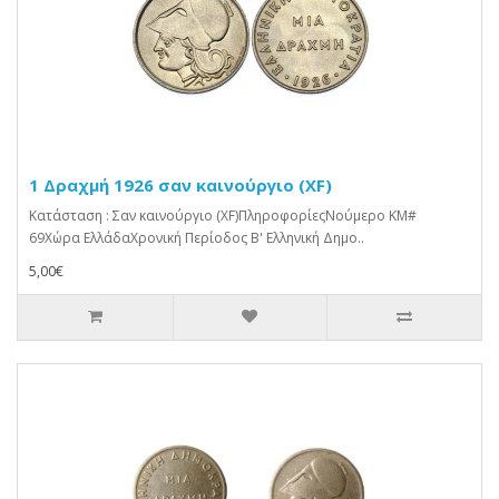
1 Δραχμή 1926 σαν καινούργιο (XF)
Κατάσταση : Σαν καινούργιο (XF)ΠληροφορίεςΝούμερο KM#
69Χώρα ΕλλάδαΧρονική Περίοδος Β' Ελληνική Δημο..
5,00€