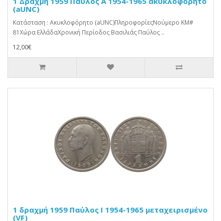
1 Δραχμή 1959 Παύλος Α 1954-1965 ακυκλοφόρητο
(aUNC)
Κατάσταση : Ακυκλοφόρητο (aUNC)ΠληροφορίεςΝούμερο KM#
81Χώρα ΕλλάδαΧρονική Περίοδος Βασιλιάς Παύλος ..
12,00€
1 δραχμή 1959 Παύλος Ι 1954-1965 μεταχειρισμένο
(VF)