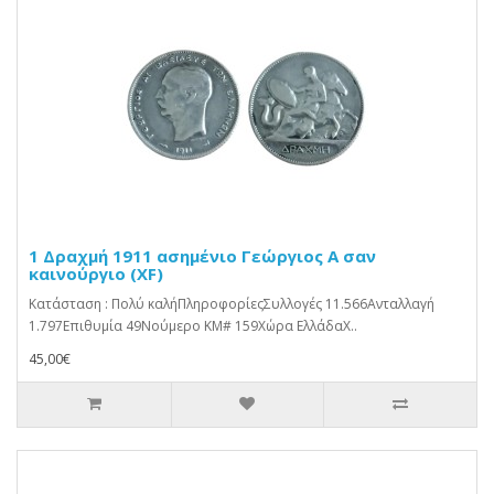
1 Δραχμή 1911 ασημένιο Γεώργιος Α σαν
καινούργιο (XF)
Κατάσταση : Πολύ καλήΠληροφορίεςΣυλλογές 11.566Ανταλλαγή
1.797Επιθυμία 49Νούμερο KM# 159Χώρα ΕλλάδαΧ..
45,00€