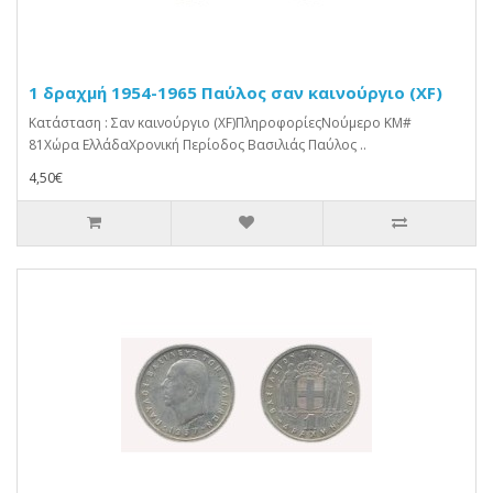
1 δραχμή 1954-1965 Παύλος σαν καινούργιο (XF)
Κατάσταση : Σαν καινούργιο (XF)ΠληροφορίεςΝούμερο KM#
81Χώρα ΕλλάδαΧρονική Περίοδος Βασιλιάς Παύλος ..
4,50€