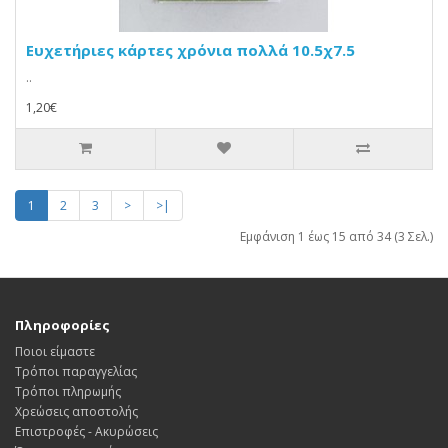
Ευχετήριες κάρτες χρόνια πολλά 10.5χ7.5
..
1,20€
1
2
3
>
>|
Εμφάνιση 1 έως 15 από 34 (3 Σελ.)
Πληροφορίες
Ποιοι είμαστε
Τρόποι παραγγελίας
Τρόποι πληρωμής
Χρεώσεις αποστολής
Επιστροφές - Ακυρώσεις