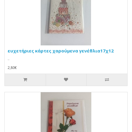
ευχετήριες κάρτες χαρούμενα γενέθλια17χ12
..
2,80€