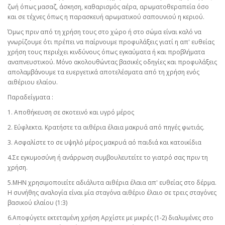
ζωή όπως μασαζ, άσκηση, καθαρισμός αέρα, αρωματοθεραπεία όσο
και σε τέχνες όπως η παρασκευή αρωματικού σαπουνιού η κεριού.
Όμως πριν από τη χρήση τους στο χώρο ή στο σώμα είναι καλό να
γνωρίζουμε ότι πρέπει να παίρνουμε προφυλάξεις γιατί η απ' ευθείας
χρήση τους περιέχει κινδύνους όπως εγκαύματα ή και προβλήματα
αναπνευστικού. Μόνο ακολουθώντας βασικές οδηγίες και προφυλάξεις
απολαμβάνουμε τα ευεργετικά αποτελέσματα από τη χρήση ενός
αιθέριου ελαίου.
Παραδείγματα :
1. Αποθήκευση σε σκοτεινό και υγρό μέρος
2. Εύφλεκτα. Κρατήστε τα αιθέρια έλαια μακρυά από πηγές φωτιάς.
3. Ασφαλίστε το σε υψηλό μέρος μακρυά αό παιδιά και κατοικίδια
4.Σε εγκυμοσύνη ή ανάρρωση συμβουλευτείτε το γιατρό σας πριν τη
χρήση.
5.ΜΗΝ χρησιμοποιείτε αδιάλυτα αιθέρια έλαια απ' ευθείας στο δέρμα.
Η συνήθης αναλογία είναι μία σταγόνα αιθέριο έλαιο σε τρεις σταγόνες
βασικού ελαίου (1:3)
6.Αποφύγετε εκτεταμένη χρήση Αρχίστε με μικρές (1-2) διαλυμένες στο