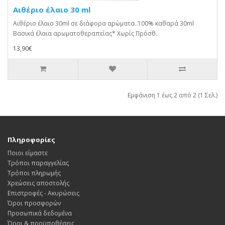
Αιθέριο έλαιο 30 ml
Αιθέριο έλαιο 30ml σε διάφορα αρώματα..100% καθαρά 30ml
Βασικά έλαια αρωματοθεραπείας* Χωρίς Πρόσθ..
13,90€
Εμφάνιση 1 έως 2 από 2 (1 Σελ.)
Πληροφορίες
Ποιοι είμαστε
Τρόποι παραγγελίας
Τρόποι πληρωμής
Χρεώσεις αποστολής
Επιστροφές - Ακυρώσεις
Όροι προσφορών
Προσωπικά δεδομένα
Όροι & προϋποθέσεις