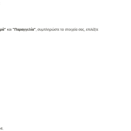
:
ρά"
και
"Παραγγελία"
, συμπληρώστε τα στοιχεία σας, επιλέξτε
94.