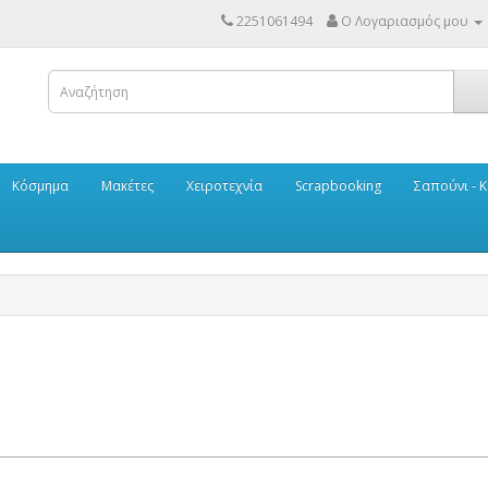
2251061494
Ο Λογαριασμός μου
Κόσμημα
Μακέτες
Χειροτεχνία
Scrapbooking
Σαπούνι - Κ